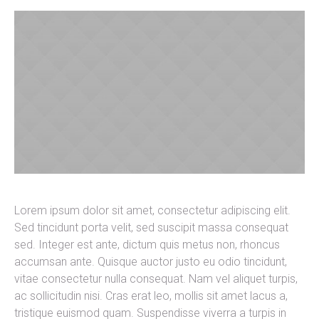
Lorem ipsum dolor sit amet, consectetur adipiscing elit.
Sed tincidunt porta velit, sed suscipit massa consequat
sed. Integer est ante, dictum quis metus non, rhoncus
accumsan ante. Quisque auctor justo eu odio tincidunt,
vitae consectetur nulla consequat. Nam vel aliquet turpis,
ac sollicitudin nisi. Cras erat leo, mollis sit amet lacus a,
tristique euismod quam. Suspendisse viverra a turpis in